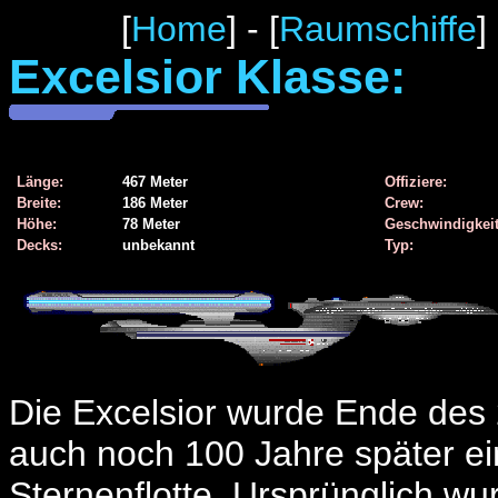
[
Home
] - [
Raumschiffe
]
Excelsior Klasse:
Länge:
467 Meter
Offiziere:
Breite:
186 Meter
Crew:
Höhe:
78 Meter
Geschwindigkeit
Decks:
unbekannt
Typ:
Die Excelsior wurde Ende des 2
auch noch 100 Jahre später ein
Sternenflotte. Ursprünglich wu