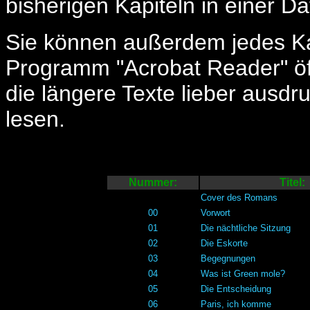
bisherigen Kapiteln in einer Da
Sie können außerdem jedes K
Programm "Acrobat Reader" öffn
die längere Texte lieber ausdr
lesen.
Nummer:
Titel:
Cover des Romans
00
Vorwort
01
Die nächtliche Sitzung
02
Die Eskorte
03
Begegnungen
04
Was ist Green mole?
05
Die Entscheidung
06
Paris, ich komme